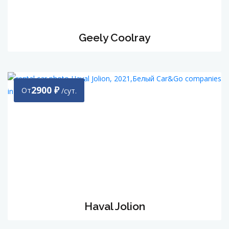
Geely Coolray
2900
₽
От
/сут.
Haval Jolion