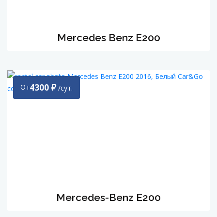
Mercedes Benz Е200
4300
₽
От
/сут.
Мercedes-Вenz Е200