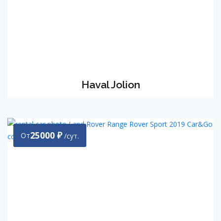
Haval Jolion
25000
₽
От
/сут.