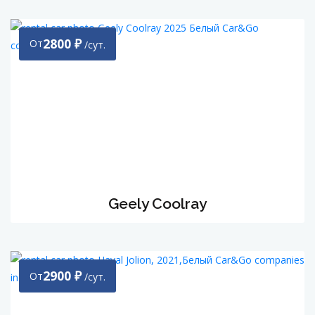
2800
₽
От
/сут.
Geely Coolray
2900
₽
От
/сут.