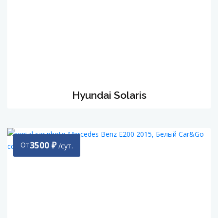
Hyundai Solaris
3500
₽
От
/сут.