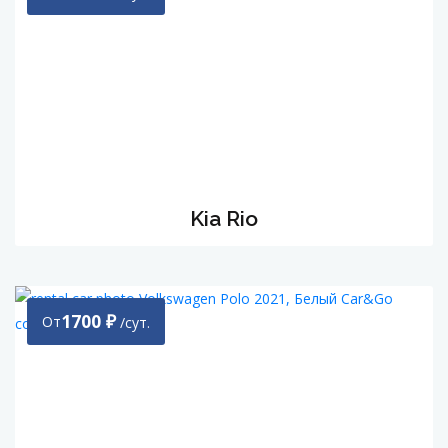
Kia Rio
1700
₽
От
/сут.