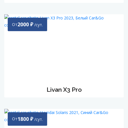
2000
₽
От
/сут.
Livan X3 Pro
1800
₽
От
/сут.