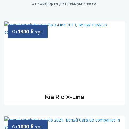
от комфорта до премиум-класса.
1300
₽
От
/сут.
Kia Rio Х-Line
1800
₽
От
/сут.