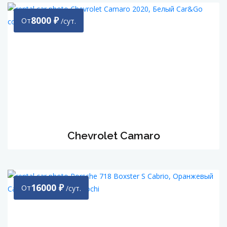
8000
₽
От
/сут.
Chevrolet Camaro
16000
₽
От
/сут.