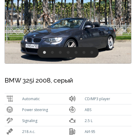
BMW 325i 2008, серый
Automatic
CD/MP3 player
Power steering
ABS
Signaling
2.5 L
218 л.с.
АИ-95