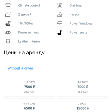
Climate control
6 airbag
2 дверей
4 мест
10л/100км
Power Windows
Power mirrors
Power seats
Leather interior
Цены на аренду:
Without a driver
1-3 DAYS
4-7 DAYS
7500 ₽
7000 ₽
PER DAY
PER DAY
8-14 DAYS
DEPOSIT
6500 ₽
15000 ₽