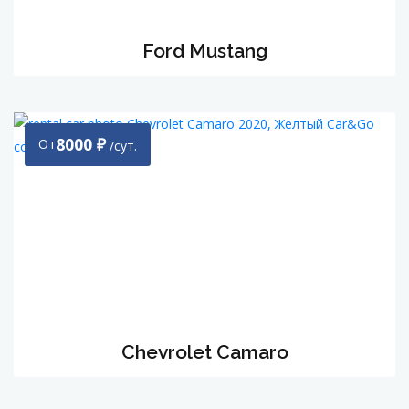
Ford Mustang
8000
₽
От
/сут.
Chevrolet Camaro