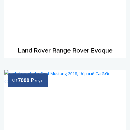
Land Rover Range Rover Evoque
7000
₽
От
/сут.