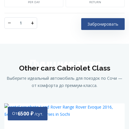
PER DAY
RETURN
−
+
Забронировать
Лучшие авто
Other cars Cabriolet Class
Выберите идеальный автомобиль для поездок по Сочи —
от комфорта до премиум-класса.
6500
₽
От
/сут.