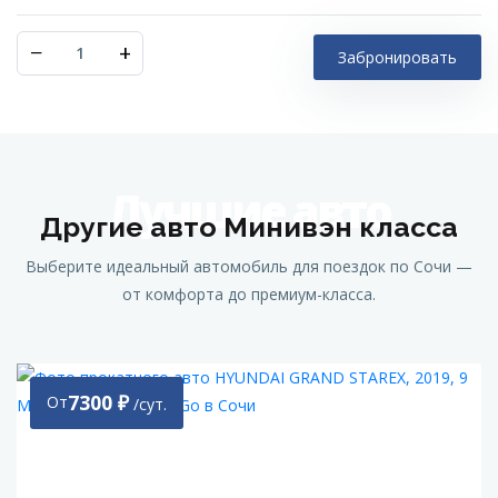
−
+
Забронировать
Лучшие авто
Другие авто Минивэн класса
Выберите идеальный автомобиль для поездок по Сочи —
от комфорта до премиум-класса.
7300
₽
От
/сут.