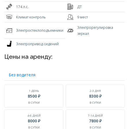
174 л.с.
ДТ
Климат контроль
9 мест
Электрорегулировка
Электростеклоподъемники
зеркал
Электропривод сидений
Цены на аренду:
Без водителя
1 ДЕНЬ
2-3 ДНЯ
8500 ₽
8300 ₽
В СУТКИ
В СУТКИ
4-6 ДНЕЙ
7-14 ДНЕЙ
8000 ₽
7800 ₽
В СУТКИ
В СУТКИ