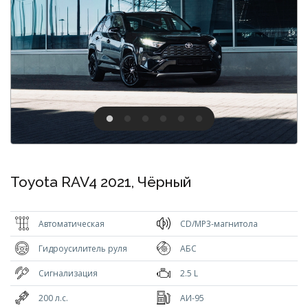
Toyota RAV4 2021, Чёрный
Автоматическая
CD/MP3-магнитола
Гидроусилитель руля
АБС
Сигнализация
2.5 L
200 л.с.
АИ-95