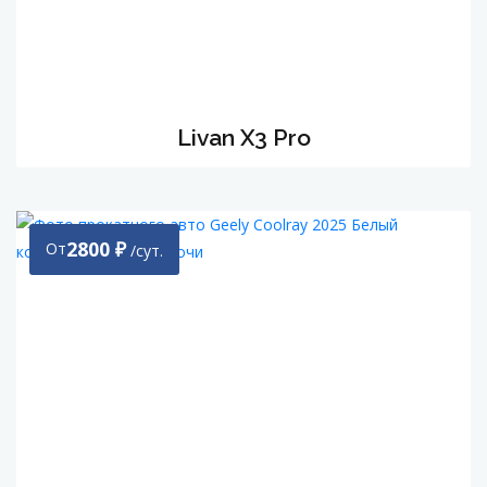
Livan X3 Pro
2800
₽
От
/сут.