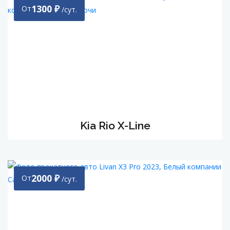
1300
₽
От
/сут.
Kia Rio Х-Line
2000
₽
От
/сут.