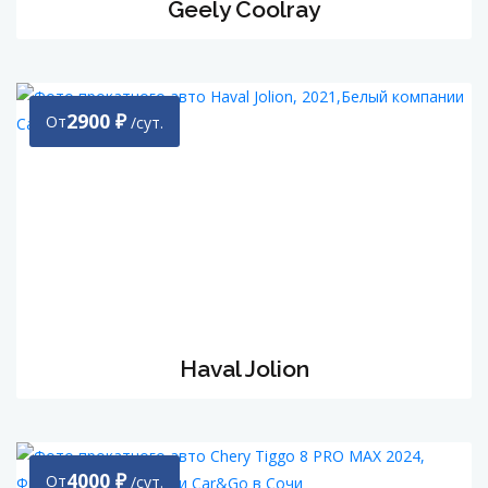
Geely Coolray
2900
₽
От
/сут.
Haval Jolion
4000
₽
От
/сут.