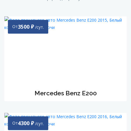
3500
₽
От
/сут.
Mercedes Benz Е200
4300
₽
От
/сут.