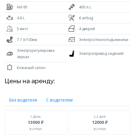
АИ-95
400 л.с.
4.8 L
6 airbag
5 мест
4 дверей
7.7 л/100км
Электростеклоподъемники
Электрорегулировка
Электропривод сидений
зеркал
Кожаный салон
Цены на аренду:
Без водителя
С водителем
1 ДЕНЬ
2-3 ДНЯ
13000 ₽
12000 ₽
В СУТКИ
В СУТКИ