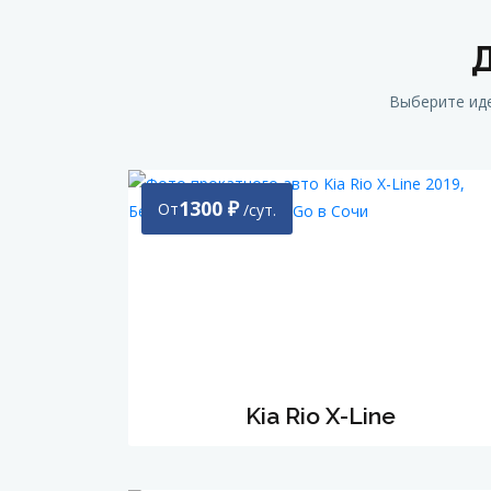
Д
Выберите иде
1300
₽
От
/сут.
Kia Rio Х-Line