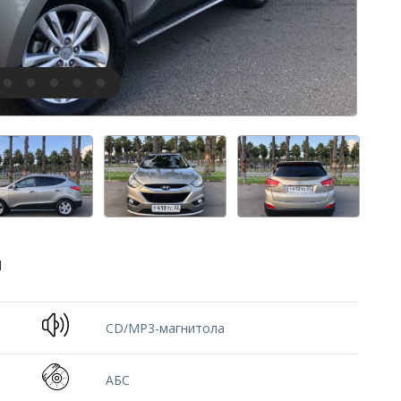
й
CD/MP3-магнитола
АБС