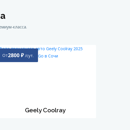
са
емиум-класса.
2800
₽
От
/сут.
Geely Coolray