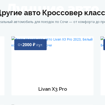
Лучшие авто
ругие авто Кроссовер клас
альный автомобиль для поездок по Сочи — от комфорта до пр
2000
₽
От
/сут.
Livan X3 Pro