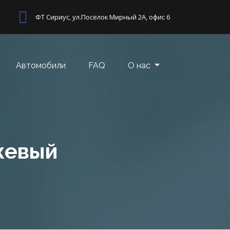
ФТ Сириус, ул.Поселок Мирный 2А, офис 6
Автомобили
FAQ
О нас
ежевый