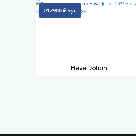
2900
₽
От
/сут.
Haval Jolion