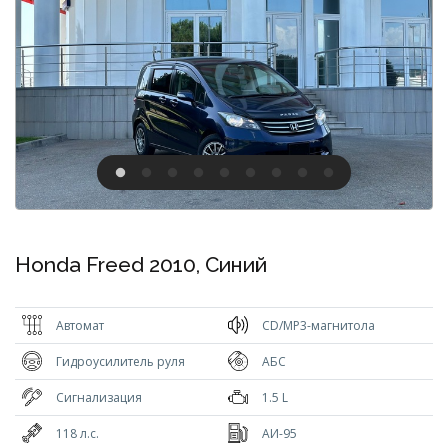
Honda Freed 2010, Синий
Автомат
CD/MP3-магнитола
Гидроусилитель руля
АБС
Сигнализация
1.5 L
118 л.с.
АИ-95