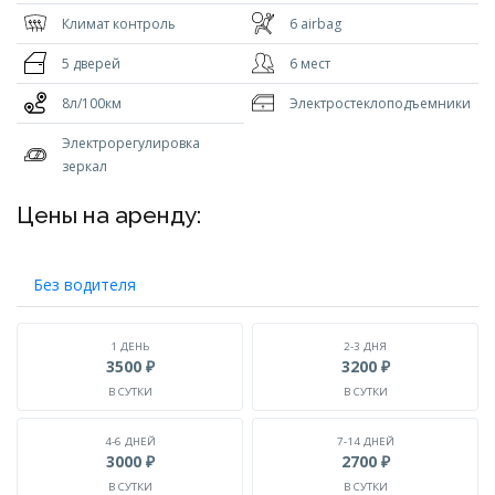
Климат контроль
6 airbag
5 дверей
6 мест
8л/100км
Электростеклоподъемники
Электрорегулировка
зеркал
Цены на аренду:
Без водителя
1 ДЕНЬ
2-3 ДНЯ
3500 ₽
3200 ₽
В СУТКИ
В СУТКИ
4-6 ДНЕЙ
7-14 ДНЕЙ
3000 ₽
2700 ₽
В СУТКИ
В СУТКИ