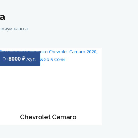
а
емиум-класса.
8000
₽
От
/сут.
Chevrolet Camaro