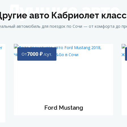
Лучшие авто
Другие авто Кабриолет класс
альный автомобиль для поездок по Сочи — от комфорта до пр
7000
₽
От
/сут.
Ford Mustang