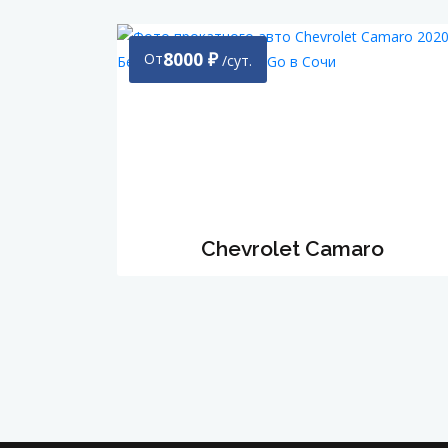
8000
₽
От
/сут.
Chevrolet Camaro