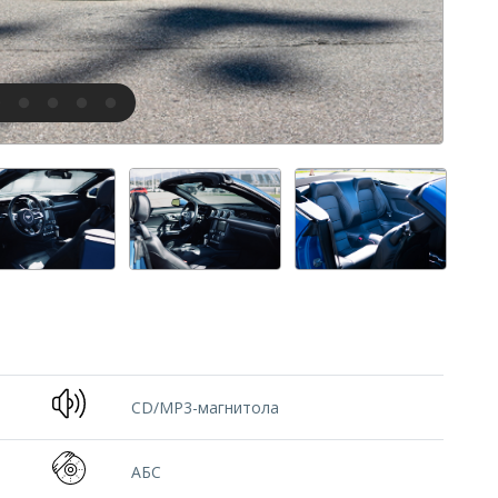
CD/MP3-магнитола
АБС