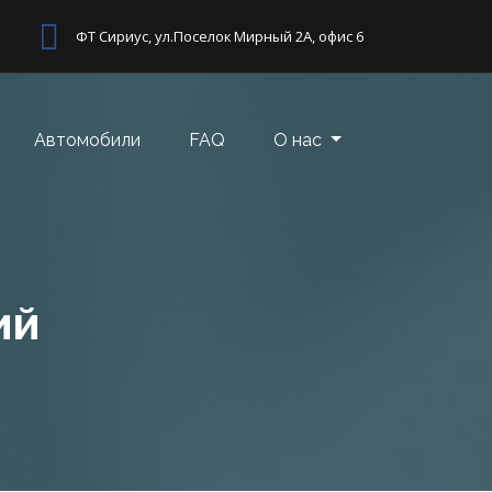
ФТ Сириус, ул.Поселок Мирный 2А, офис 6
Автомобили
FAQ
О нас
ий