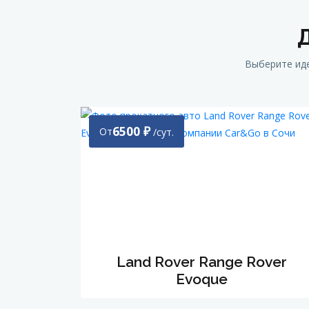
Выберите иде
6500
₽
От
/сут.
Land Rover Range Rover
Evoque